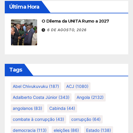
Última Hora
O Dilema da UNITA Rumo a 2027
6 DE AGOSTO, 2026
Tags
Abel Chivukuvuku
(187)
ACJ
(1080)
Adalberto Costa Júnior
(343)
Angola
(2132)
angolanos
(83)
Cabinda
(44)
combate à corrupção
(43)
corrupção
(64)
democracia
(113)
eleições
(86)
Estado
(138)