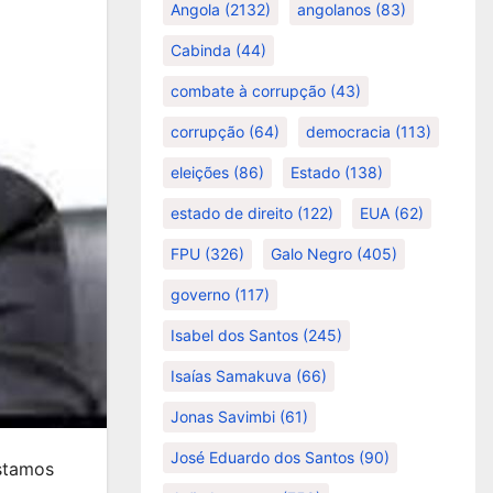
Angola
(2132)
angolanos
(83)
Cabinda
(44)
combate à corrupção
(43)
corrupção
(64)
democracia
(113)
eleições
(86)
Estado
(138)
estado de direito
(122)
EUA
(62)
FPU
(326)
Galo Negro
(405)
governo
(117)
Isabel dos Santos
(245)
Isaías Samakuva
(66)
Jonas Savimbi
(61)
José Eduardo dos Santos
(90)
stamos