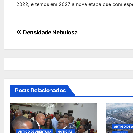
2022, e temos em 2027 a nova etapa que com espe
Navegação
Densidade Nebulosa
de
artigos
Posts Relacionados
ARTIGO DE 
ARTIGO DE ABERTURA
NOTÍCIAS