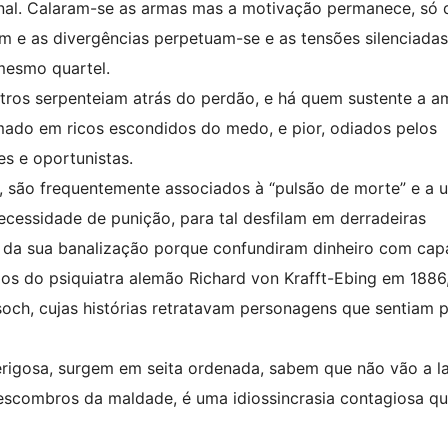
onal. Calaram-se as armas mas a motivação permanece, só 
m e as divergências perpetuam-se e as tensões silenciadas
mesmo quartel.
tros serpenteiam atrás do perdão, e há quem sustente a a
mado em ricos escondidos do medo, e pior, odiados pelos
es e oportunistas.
, são frequentemente associados à “pulsão de morte” e a 
necessidade de punição, para tal desfilam em derradeiras
s da sua banalização porque confundiram dinheiro com ca
aios do psiquiatra alemão Richard von Krafft-Ebing em 1886
ch, cujas histórias retratavam personagens que sentiam p
erigosa, surgem em seita ordenada, sabem que não vão a l
scombros da maldade, é uma idiossincrasia contagiosa q