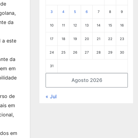
ude
3
4
5
6
7
8
9
golana,
nte da
10
11
12
13
14
15
16
17
18
19
20
21
22
23
 a este
24
25
26
27
28
29
30
ante da
31
quem em
ilidade
Agosto 2026
rso de
« Jul
oais em
ional,
ados em