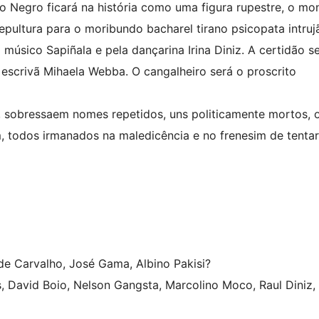
 Negro ficará na história como uma figura rupestre, o mo
epultura para o moribundo bacharel tirano psicopata intruj
o músico Sapiñala e pela dançarina Irina Diniz. A certidão s
 escrivã Mihaela Webba. O cangalheiro será o proscrito
s, sobressaem nomes repetidos, uns politicamente mortos, 
, todos irmanados na maledicência e no frenesim de tentar
e Carvalho, José Gama, Albino Pakisi?
, David Boio, Nelson Gangsta, Marcolino Moco, Raul Diniz,