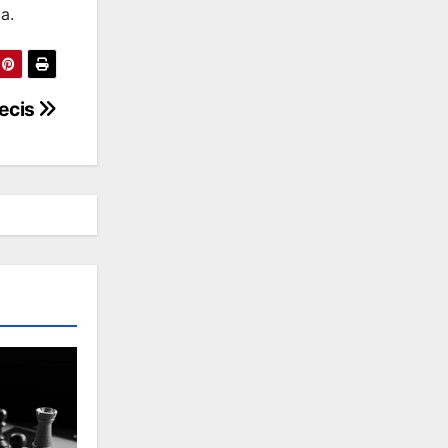
a.
becis