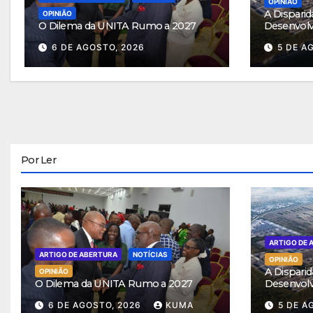
OPINIÃO
A Disparid
OPINIÃO
O Dilema da UNITA Rumo a 2027
Desenvol
6 DE AGOSTO, 2026
5 DE A
Por Ler
ARTIGO DE 
ARTIGO DE ABERTURA
NOTÍCIAS
OPINIÃO
A Disparid
OPINIÃO
O Dilema da UNITA Rumo a 2027
Desenvol
6 DE AGOSTO, 2026
KUMA
5 DE A