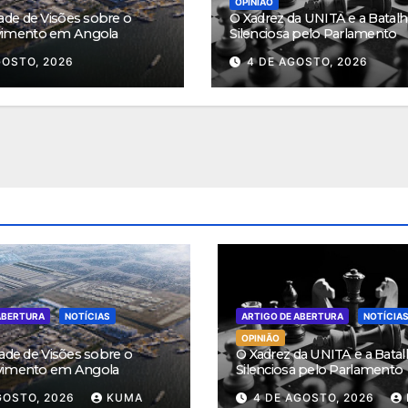
OPINIÃO
ade de Visões sobre o
O Xadrez da UNITA e a Batalh
vimento em Angola
Silenciosa pelo Parlamento
GOSTO, 2026
4 DE AGOSTO, 2026
ABERTURA
NOTÍCIAS
ARTIGO DE ABERTURA
NOTÍCIA
OPINIÃO
ade de Visões sobre o
O Xadrez da UNITA e a Batal
vimento em Angola
Silenciosa pelo Parlamento
GOSTO, 2026
KUMA
4 DE AGOSTO, 2026