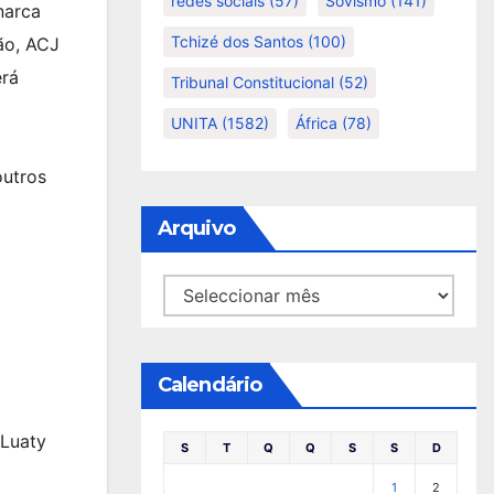
redes sociais
(57)
Sovismo
(141)
narca
Tchizé dos Santos
(100)
ão, ACJ
erá
Tribunal Constitucional
(52)
UNITA
(1582)
África
(78)
outros
Arquivo
Arquivo
Calendário
 Luaty
S
T
Q
Q
S
S
D
1
2