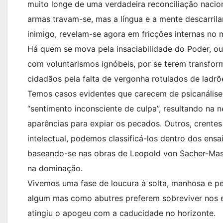
muito longe de uma verdadeira reconciliação naci
armas travam-se, mas a língua e a mente descarrila
inimigo, revelam-se agora em fricções internas no 
Há quem se mova pela insaciabilidade do Poder, ou
com voluntarismos ignóbeis, por se terem transfor
cidadãos pela falta de vergonha rotulados de ladrõ
Temos casos evidentes que carecem de psicanálise
“sentimento inconsciente de culpa”, resultando na 
aparências para expiar os pecados. Outros, crente
intelectual, podemos classificá-los dentro dos ens
baseando-se nas obras de Leopold von Sacher-Maso
na dominação.
Vivemos uma fase de loucura à solta, manhosa e p
algum mas como abutres preferem sobreviver nos e
atingiu o apogeu com a caducidade no horizonte.