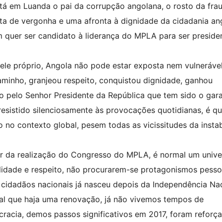
tá em Luanda o pai da corrupção angolana, o rosto da fra
lta de vergonha e uma afronta à dignidade da cidadania an
quer ser candidato à liderança do MPLA para ser preside
ele próprio, Angola não pode estar exposta nem vulnerável
caminho, granjeou respeito, conquistou dignidade, ganhou
do pelo Senhor Presidente da República que tem sido o gar
resistido silenciosamente às provocações quotidianas, é 
o contexto global, pesem todas as vicissitudes da instab
ar da realização do Congresso do MPLA, é normal um unive
lidade e respeito, não procurarem-se protagonismos pess
cidadãos nacionais já nasceu depois da Independência Nac
mal que haja uma renovação, já não vivemos tempos de
racia, demos passos significativos em 2017, foram reforç