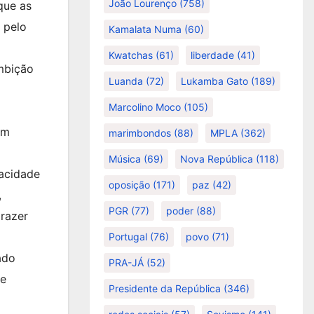
João Lourenço
(758)
que as
 pelo
Kamalata Numa
(60)
Kwatchas
(61)
liberdade
(41)
mbição
Luanda
(72)
Lukamba Gato
(189)
Marcolino Moco
(105)
um
marimbondos
(88)
MPLA
(362)
Música
(69)
Nova República
(118)
pacidade
oposição
(171)
paz
(42)
,
PGR
(77)
poder
(88)
razer
Portugal
(76)
povo
(71)
ado
PRA-JÁ
(52)
ue
Presidente da República
(346)