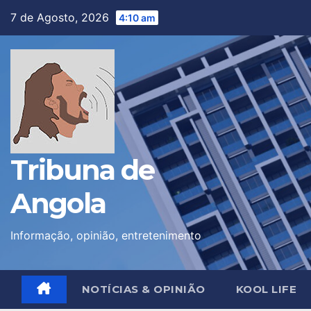
Skip
7 de Agosto, 2026
4:10 am
to
content
Tribuna de
Angola
Informação, opinião, entretenimento
NOTÍCIAS & OPINIÃO
KOOL LIFE