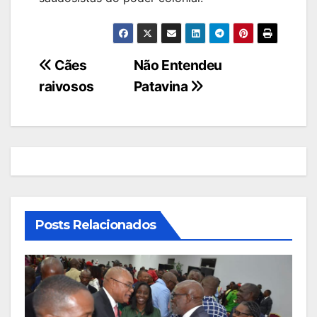
Navegação
Cães
Não Entendeu
raivosos
Patavina
de
artigos
Posts Relacionados