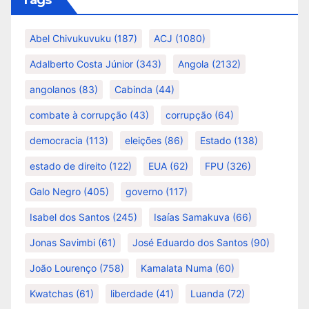
Tags
Abel Chivukuvuku
(187)
ACJ
(1080)
Adalberto Costa Júnior
(343)
Angola
(2132)
angolanos
(83)
Cabinda
(44)
combate à corrupção
(43)
corrupção
(64)
democracia
(113)
eleições
(86)
Estado
(138)
estado de direito
(122)
EUA
(62)
FPU
(326)
Galo Negro
(405)
governo
(117)
Isabel dos Santos
(245)
Isaías Samakuva
(66)
Jonas Savimbi
(61)
José Eduardo dos Santos
(90)
João Lourenço
(758)
Kamalata Numa
(60)
Kwatchas
(61)
liberdade
(41)
Luanda
(72)