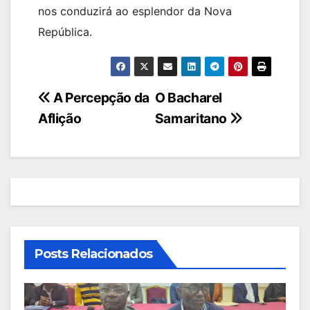
nos conduzirá ao esplendor da Nova
República.
Navegação
A Percepção da
O Bacharel
Aflição
Samaritano
de
artigos
Posts Relacionados