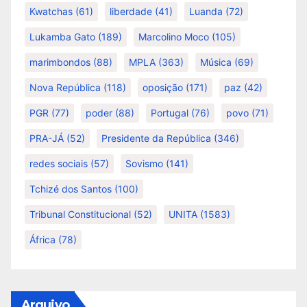
Kwatchas
(61)
liberdade
(41)
Luanda
(72)
Lukamba Gato
(189)
Marcolino Moco
(105)
marimbondos
(88)
MPLA
(363)
Música
(69)
Nova República
(118)
oposição
(171)
paz
(42)
PGR
(77)
poder
(88)
Portugal
(76)
povo
(71)
PRA-JÁ
(52)
Presidente da República
(346)
redes sociais
(57)
Sovismo
(141)
Tchizé dos Santos
(100)
Tribunal Constitucional
(52)
UNITA
(1583)
África
(78)
Arquivo