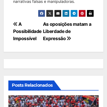
narrativas falsas e manipuladoras.
Navegação
A
As oposições matam a
Possibilidade
Liberdade de
de
Impossível
Expressão
artigos
Posts Relacionados