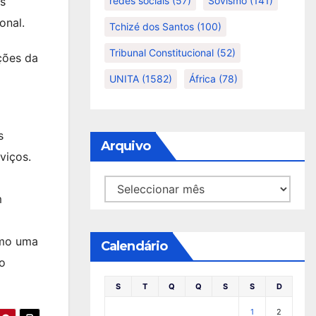
redes sociais
(57)
Sovismo
(141)
s
onal.
Tchizé dos Santos
(100)
Tribunal Constitucional
(52)
ções da
UNITA
(1582)
África
(78)
s
Arquivo
viços.
Arquivo
m
como uma
Calendário
o
S
T
Q
Q
S
S
D
1
2