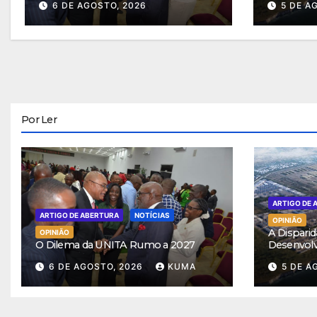
6 DE AGOSTO, 2026
5 DE A
Por Ler
ARTIGO DE 
ARTIGO DE ABERTURA
NOTÍCIAS
OPINIÃO
A Disparid
OPINIÃO
O Dilema da UNITA Rumo a 2027
Desenvol
6 DE AGOSTO, 2026
KUMA
5 DE A