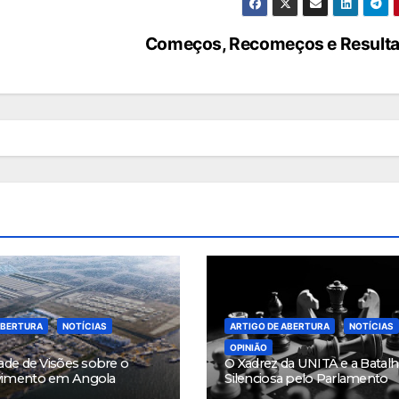
Começos, Recomeços e Result
ABERTURA
NOTÍCIAS
ARTIGO DE ABERTURA
NOTÍCIAS
OPINIÃO
ade de Visões sobre o
O Xadrez da UNITA e a Batalh
vimento em Angola
Silenciosa pelo Parlamento