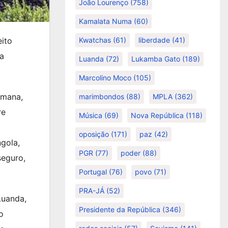
João Lourenço
(758)
Kamalata Numa
(60)
Kwatchas
(61)
liberdade
(41)
eito
da
Luanda
(72)
Lukamba Gato
(189)
Marcolino Moco
(105)
emana,
marimbondos
(88)
MPLA
(362)
re
Música
(69)
Nova República
(118)
oposição
(171)
paz
(42)
ngola,
PGR
(77)
poder
(88)
seguro,
Portugal
(76)
povo
(71)
PRA-JÁ
(52)
Luanda,
Presidente da República
(346)
o