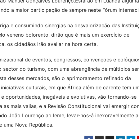
João Manuel Gonçalves Lourenço.Estarão em Luanda alguma
ndo a maior participação de sempre neste Fórum Internaci
iga e consumindo sinergias na desvalorização das Institui
lo veneno bolorento, dirão que é mais um exercício de
, os cidadãos irão avaliar na hora certa.
izacional de eventos, congressos, convenções e colóquio
o sector do turismo, com uma abrangência de múltiplos ser
sta desses mercados, são o aprimoramento refinado da
iniciativas culturais, em que África além de carente tem u
 e oportunidades, inegáveis e evolutivas, vão tornando-se
ila as mais valias, e a Revisão Constitucional vai emergir 
ndo João Lourenço ao leme, levar-nos-á inexoravelmente a
e uma Nova República.