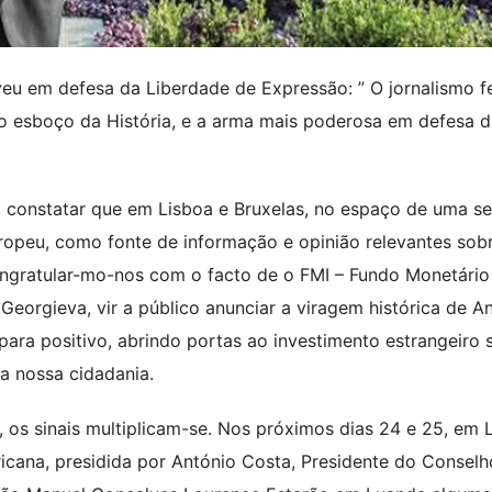
veu em defesa da Liberdade de Expressão: ” O jornalismo f
 o esboço da História, e a arma mais poderosa em defesa 
a, constatar que em Lisboa e Bruxelas, no espaço de uma s
ropeu, como fonte de informação e opinião relevantes sob
ongratular-mo-nos com o facto de o FMI – Fundo Monetário
a Georgieva, vir a público anunciar a viragem histórica de A
ra positivo, abrindo portas ao investimento estrangeiro 
 a nossa cidadania.
os sinais multiplicam-se. Nos próximos dias 24 e 25, em 
fricana, presidida por António Costa, Presidente do Conselh