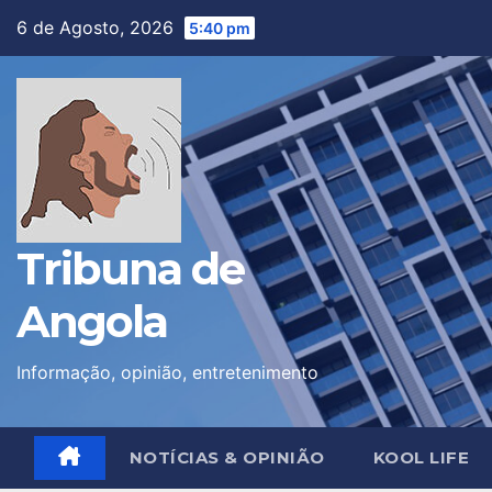
Skip
6 de Agosto, 2026
5:40 pm
to
content
Tribuna de
Angola
Informação, opinião, entretenimento
NOTÍCIAS & OPINIÃO
KOOL LIFE