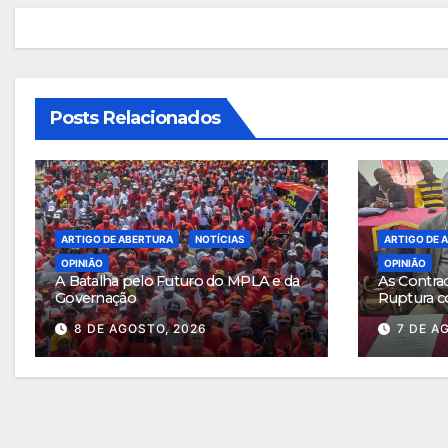
artigos
Posts Relacionados
ARTIGO DE ABERTURA
NOTÍCIAS
ARTIGO DE 
OPINIÃO
OPINIÃO
A Batalha pelo Futuro do MPLA e da
As Contra
Governação
Ruptura c
8 DE AGOSTO, 2026
7 DE A