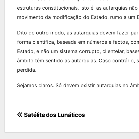
estruturas constitucionais. Isto é, as autarquias 
movimento da modificação do Estado, rumo a um Es
Dito de outro modo, as autarquias devem fazer pa
forma científica, baseada em números e factos, com
Estado, e não um sistema corrupto, clientelar, ba
âmbito têm sentido as autarquias. Caso contrário,
perdida.
Sejamos claros. Só devem existir autarquias no âm
Navegação
Satélite dos Lunáticos
de