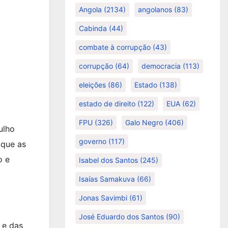
Angola
(2134)
angolanos
(83)
Cabinda
(44)
combate à corrupção
(43)
corrupção
(64)
democracia
(113)
eleições
(86)
Estado
(138)
estado de direito
(122)
EUA
(62)
FPU
(326)
Galo Negro
(406)
ulho
governo
(117)
 que as
o e
Isabel dos Santos
(245)
Isaías Samakuva
(66)
Jonas Savimbi
(61)
José Eduardo dos Santos
(90)
 e das