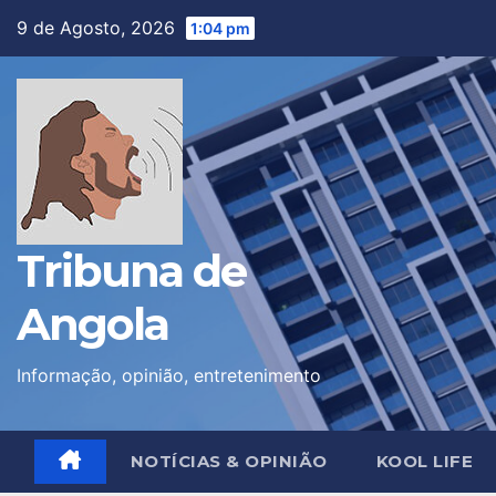
Skip
9 de Agosto, 2026
1:04 pm
to
content
Tribuna de
Angola
Informação, opinião, entretenimento
NOTÍCIAS & OPINIÃO
KOOL LIFE