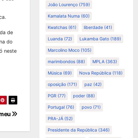
João Lourenço
(759)
Kamalata Numa
(60)
ca.
Kwatchas
(61)
liberdade
(41)
ada de
Luanda
(72)
Lukamba Gato
(189)
ina do
Marcolino Moco
(105)
ó neste
marimbondos
(88)
MPLA
(363)
Música
(69)
Nova República
(118)
oposição
(171)
paz
(42)
PGR
(77)
poder
(88)
Portugal
(76)
povo
(71)
gmeu
PRA-JÁ
(52)
Presidente da República
(346)