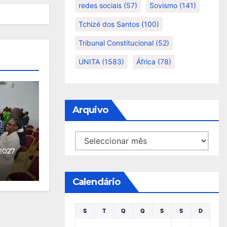
redes sociais
(57)
Sovismo
(141)
Tchizé dos Santos
(100)
Tribunal Constitucional
(52)
UNITA
(1583)
África
(78)
Arquivo
Arquivo
2027
Calendário
S
T
Q
Q
S
S
D