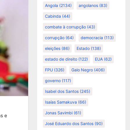
Angola
(2134)
angolanos
(83)
Cabinda
(44)
combate à corrupção
(43)
corrupção
(64)
democracia
(113)
eleições
(86)
Estado
(138)
estado de direito
(122)
EUA
(62)
FPU
(326)
Galo Negro
(406)
governo
(117)
Isabel dos Santos
(245)
Isaías Samakuva
(66)
Jonas Savimbi
(61)
s e
José Eduardo dos Santos
(90)