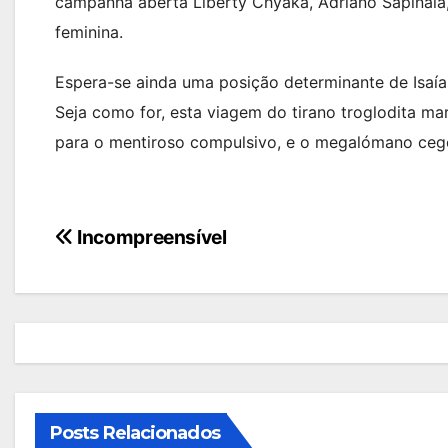
campanha aberta Liberty Chyaka, Adriano Sapiñala,
feminina.
Espera-se ainda uma posição determinante de Isaí
Seja como for, esta viagem do tirano troglodita
para o mentiroso compulsivo, e o megalómano ceg
Navegação
Incompreensível
de
artigos
Posts Relacionados