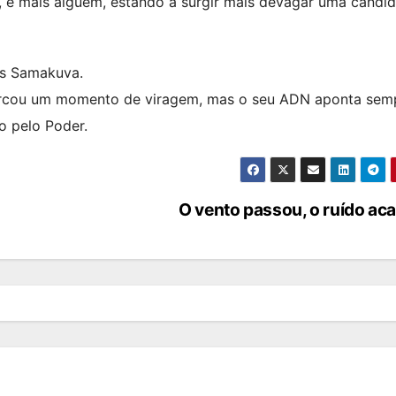
 e mais alguém, estando a surgir mais devagar uma candid
as Samakuva.
 marcou um momento de viragem, mas o seu ADN aponta sem
o pelo Poder.
O vento passou, o ruído a