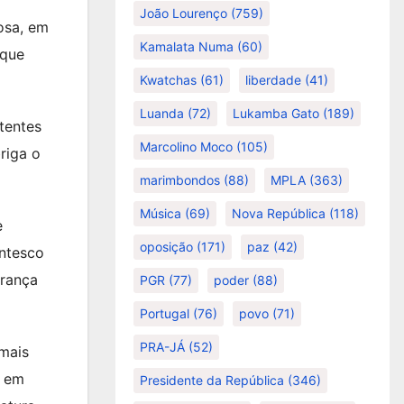
João Lourenço
(759)
osa, em
Kamalata Numa
(60)
 que
Kwatchas
(61)
liberdade
(41)
Luanda
(72)
Lukamba Gato
(189)
tentes
Marcolino Moco
(105)
riga o
marimbondos
(88)
MPLA
(363)
Música
(69)
Nova República
(118)
e
oposição
(171)
paz
(42)
antesco
erança
PGR
(77)
poder
(88)
Portugal
(76)
povo
(71)
PRA-JÁ
(52)
mais
o em
Presidente da República
(346)