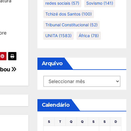
atura
redes sociais
(57)
Sovismo
(141)
Tchizé dos Santos
(100)
Tribunal Constitucional
(52)
pre
UNITA
(1583)
África
(78)
Arquivo
cabou
Arquivo
Calendário
S
T
Q
Q
S
S
D