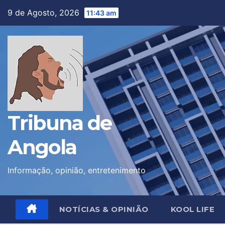
Skip
9 de Agosto, 2026
11:43 am
to
content
Tribuna de
Angola
Informação, opinião, entretenimento
NOTÍCIAS & OPINIÃO
KOOL LIFE