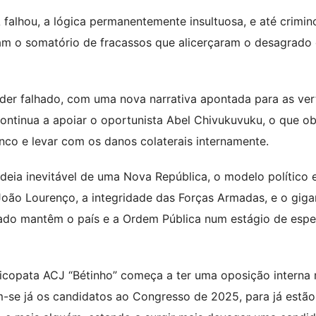
alhou, a lógica permanentemente insultuosa, e até crimin
ram o somatório de fracassos que alicerçaram o desagrado
íder falhado, com uma nova narrativa apontada para as ver
ontinua a apoiar o oportunista Abel Chivukuvuku, o que ob
anco e levar com os danos colaterais internamente.
deia inevitável de uma Nova República, o modelo político 
 João Lourenço, a integridade das Forças Armadas, e o gig
stado mantêm o país e a Ordem Pública num estágio de esp
icopata ACJ “Bétinho” começa a ter uma oposição interna 
ilam-se já os candidatos ao Congresso de 2025, para já estã