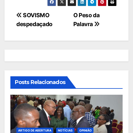
Navegação
SOVISMO
O Peso da
despedaçado
Palavra
de
artigos
Posts Relacionados
ARTIGO DE ABERTURA
NOTÍCIAS
OPINIÃO