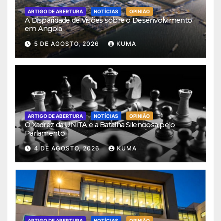
ARTIGO DE ABERTURA
NOTÍCIAS
OPINIÃO
A Disparidade de Visões sobre o Desenvolvimento
em Angola
5 DE AGOSTO, 2026
KUMA
ARTIGO DE ABERTURA
NOTÍCIAS
OPINIÃO
O Xadrez da UNITA e a Batalha Silenciosa pelo
Parlamento
4 DE AGOSTO, 2026
KUMA
ARTIGO DE ABERTURA
NOTÍCIAS
OPINIÃO