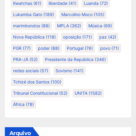
Kwatchas
(61)
liberdade
(41)
Luanda
(72)
Lukamba Gato
(189)
Marcolino Moco
(105)
marimbondos
(88)
MPLA
(362)
Música
(69)
Nova República
(118)
oposição
(171)
paz
(42)
PGR
(77)
poder
(88)
Portugal
(76)
povo
(71)
PRA-JÁ
(52)
Presidente da República
(346)
redes sociais
(57)
Sovismo
(141)
Tchizé dos Santos
(100)
Tribunal Constitucional
(52)
UNITA
(1582)
África
(78)
Arquivo