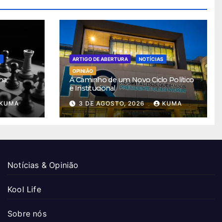
S
ARTIGO DE ABERTURA
NOTÍCIAS
OPINIÃO
ha
A Caminho de um Novo Ciclo Político
e Institucional
KUMA
3 DE AGOSTO, 2026
KUMA
Notícias & Opinião
Kool Life
Sobre nós