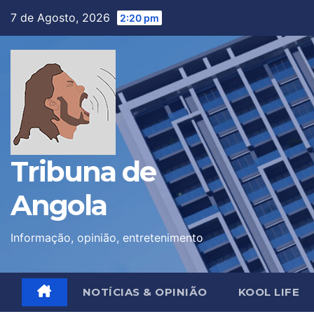
Skip
7 de Agosto, 2026
2:20 pm
to
content
Tribuna de
Angola
Informação, opinião, entretenimento
NOTÍCIAS & OPINIÃO
KOOL LIFE