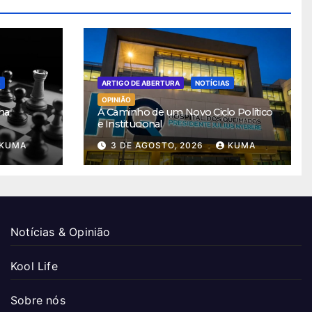
S
ARTIGO DE ABERTURA
NOTÍCIAS
OPINIÃO
ha
A Caminho de um Novo Ciclo Político
e Institucional
KUMA
3 DE AGOSTO, 2026
KUMA
Notícias & Opinião
Kool Life
Sobre nós