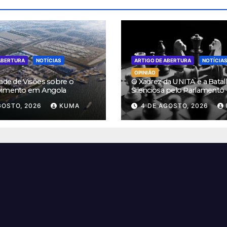
ABERTURA
NOTÍCIAS
ARTIGO DE ABERTURA
NOTÍCIA
OPINIÃO
ade de Visões sobre o
O Xadrez da UNITA e a Batal
vimento em Angola
Silenciosa pelo Parlamento
GOSTO, 2026
KUMA
4 DE AGOSTO, 2026