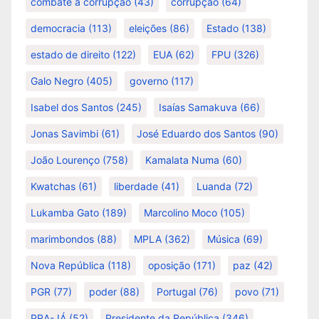
combate à corrupção
(43)
corrupção
(64)
democracia
(113)
eleições
(86)
Estado
(138)
estado de direito
(122)
EUA
(62)
FPU
(326)
Galo Negro
(405)
governo
(117)
Isabel dos Santos
(245)
Isaías Samakuva
(66)
Jonas Savimbi
(61)
José Eduardo dos Santos
(90)
João Lourenço
(758)
Kamalata Numa
(60)
Kwatchas
(61)
liberdade
(41)
Luanda
(72)
Lukamba Gato
(189)
Marcolino Moco
(105)
marimbondos
(88)
MPLA
(362)
Música
(69)
Nova República
(118)
oposição
(171)
paz
(42)
PGR
(77)
poder
(88)
Portugal
(76)
povo
(71)
PRA-JÁ
(52)
Presidente da República
(346)