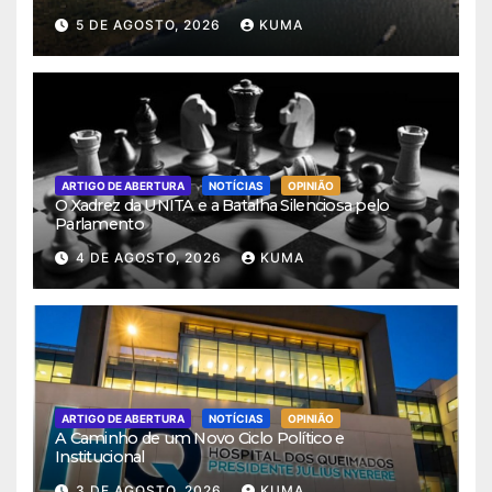
5 DE AGOSTO, 2026
KUMA
ARTIGO DE ABERTURA
NOTÍCIAS
OPINIÃO
O Xadrez da UNITA e a Batalha Silenciosa pelo
Parlamento
4 DE AGOSTO, 2026
KUMA
ARTIGO DE ABERTURA
NOTÍCIAS
OPINIÃO
A Caminho de um Novo Ciclo Político e
Institucional
3 DE AGOSTO, 2026
KUMA