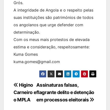
Grós.
A integridade de Angola e o respeito pelas
suas instituições são patrimónios de todos
os angolanos que urge defender com
determinação.
Com os meus mais protestos de elevada
estima e consideração, respeitosamente:
Kuma Gomes
kuma.gomes@gmail.com
Navegação
Higino
Assinaturas falsas,
Carneiro e
flagrante delito e detenção
de
o MPLA
em processos eleitorais
artigos