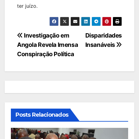
ter juízo.
Navegação
Investigação em
Disparidades
Angola Revela Imensa
Insanáveis
de
Conspiração Política
artigos
Posts Relacionados