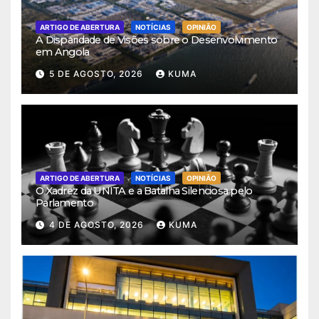
ARTIGO DE ABERTURA
NOTÍCIAS
OPINIÃO
A Disparidade de Visões sobre o Desenvolvimento
em Angola
5 DE AGOSTO, 2026
KUMA
ARTIGO DE ABERTURA
NOTÍCIAS
OPINIÃO
O Xadrez da UNITA e a Batalha Silenciosa pelo
Parlamento
4 DE AGOSTO, 2026
KUMA