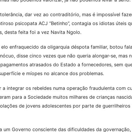
lerância, dar vez ao contraditório, mas é impossível faze
iroso psicopata ACJ “Betinho”, contagia os idiotas úteis q
 desta feita foi a vez Navita Ngolo.
elo enfraquecido da oligarquia déspota familiar, botou fal
nócuo, disse cinco vezes que não queria alongar-se, mas 
 de pagamentos atrasados do Estado a fornecedores, sem qu
superfície e míopes no alcance dos problemas.
r a integrar os rebeldes numa operação fraudulenta com c
eram para a Sociedade muitos milhares de crianças nascid
iolações de jovens adolescentes por parte de guerrilheiros
a um Governo consciente das dificuldades da governação,