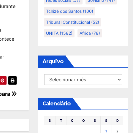
redes sociais
(57)
Sovismo
(141)
durante
Tchizé dos Santos
(100)
Tribunal Constitucional
(52)
a
UNITA
(1582)
África
(78)
contece
ar
Arquivo
Arquivo
epara
Calendário
S
T
Q
Q
S
S
D
1
2