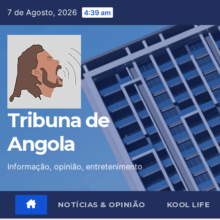
Skip
7 de Agosto, 2026
4:39 am
to
content
Tribuna de
Angola
Informação, opinião, entretenimento
NOTÍCIAS & OPINIÃO
KOOL LIFE