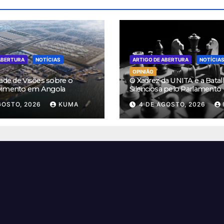
ABERTURA
NOTÍCIAS
ARTIGO DE ABERTURA
NOTÍCIA
OPINIÃO
ade de Visões sobre o
O Xadrez da UNITA e a Batal
vimento em Angola
Silenciosa pelo Parlamento
GOSTO, 2026
KUMA
4 DE AGOSTO, 2026