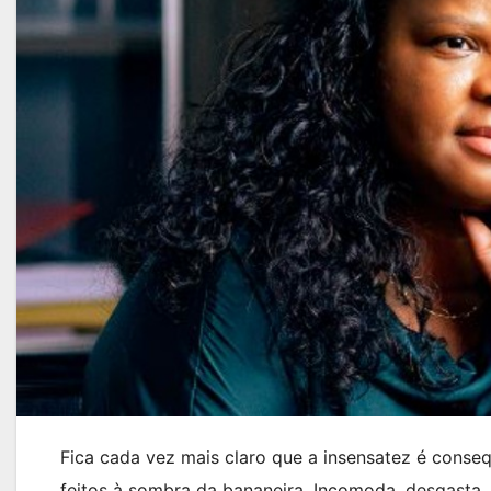
Fica cada vez mais claro que a insensatez é consequ
feitos à sombra da bananeira. Incomoda, desgasta,