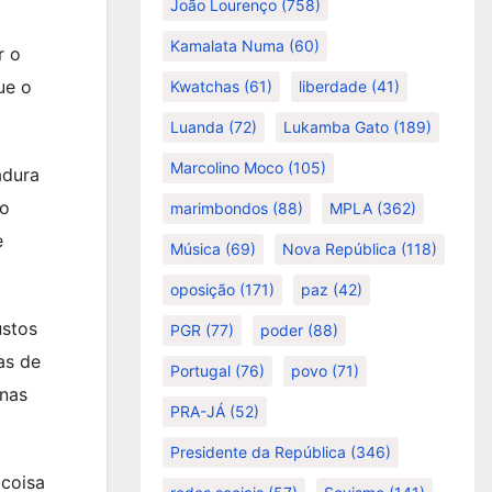
João Lourenço
(758)
Kamalata Numa
(60)
r o
ue o
Kwatchas
(61)
liberdade
(41)
Luanda
(72)
Lukamba Gato
(189)
Marcolino Moco
(105)
adura
no
marimbondos
(88)
MPLA
(362)
e
Música
(69)
Nova República
(118)
oposição
(171)
paz
(42)
ustos
PGR
(77)
poder
(88)
as de
Portugal
(76)
povo
(71)
 nas
PRA-JÁ
(52)
Presidente da República
(346)
 coisa