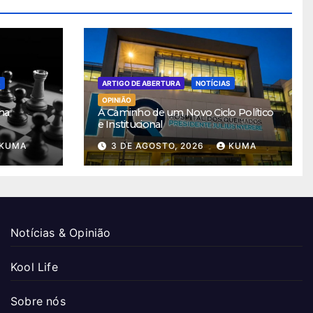
S
ARTIGO DE ABERTURA
NOTÍCIAS
OPINIÃO
ha
A Caminho de um Novo Ciclo Político
e Institucional
KUMA
3 DE AGOSTO, 2026
KUMA
Notícias & Opinião
Kool Life
Sobre nós