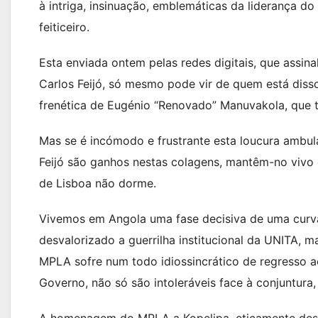
à intriga, insinuação, emblemáticas da liderança d
feiticeiro.
Esta enviada ontem pelas redes digitais, que assin
Carlos Feijó, só mesmo pode vir de quem está diss
frenética de Eugénio “Renovado” Manuvakola, que ta
Mas se é incómodo e frustrante esta loucura ambulan
Feijó são ganhos nestas colagens, mantêm-no vivo e
de Lisboa não dorme.
Vivemos em Angola uma fase decisiva de uma curvat
desvalorizado a guerrilha institucional da UNITA,
MPLA sofre num todo idiossincrático de regresso ao
Governo, não só são intoleráveis face à conjuntur
A homenagem do MPLA a Kopelipa, eticamente despr