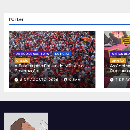
Por Ler
ARTIGO DE ABERTURA
NOTÍCIAS
ARTIGO DE 
OPINIÃO
OPINIÃO
A Batalha pelo Futuro do MPLA e da
As Contra
Governação
Ruptura c
8 DE AGOSTO, 2026
KUMA
7 DE A