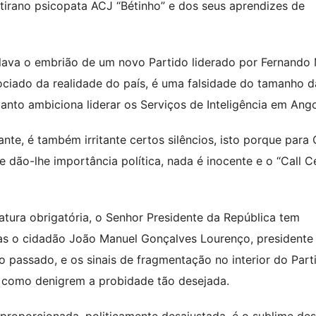
o tirano psicopata ACJ “Bétinho” e dos seus aprendizes de
alava o embrião de um novo Partido liderado por Fernando 
ociado da realidade do país, é uma falsidade do tamanho d
nto ambiciona liderar os Serviços de Inteligência em Ango
te, é também irritante certos silêncios, isto porque para 
 dão-lhe importância política, nada é inocente e o “Call C
ura obrigatória, o Senhor Presidente da República tem
 mas o cidadão João Manuel Gonçalves Lourenço, presidente
 passado, e os sinais de fragmentação no interior do Part
a, como denigrem a probidade tão desejada.
oporcionada, politicamente desajustada, é o sublime de