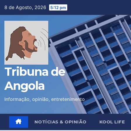
Skip
8 de Agosto, 2026
5:12 pm
to
content
Tribuna de
Angola
Informação, opinião, entretenimento
NOTÍCIAS & OPINIÃO
KOOL LIFE