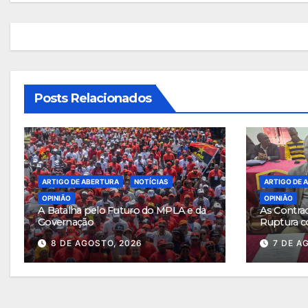
artigos
Posts Relacionados
ARTIGO DE ABERTURA
NOTÍCIAS
ARTIGO DE 
OPINIÃO
OPINIÃO
A Batalha pelo Futuro do MPLA e da
As Contra
Governação
Ruptura c
8 DE AGOSTO, 2026
7 DE A