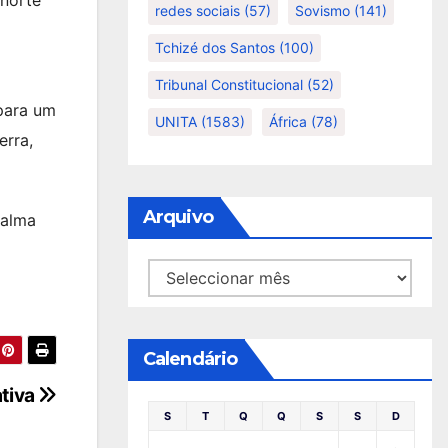
redes sociais
(57)
Sovismo
(141)
Tchizé dos Santos
(100)
Tribunal Constitucional
(52)
para um
UNITA
(1583)
África
(78)
erra,
Arquivo
 alma
Arquivo
Calendário
ativa
S
T
Q
Q
S
S
D