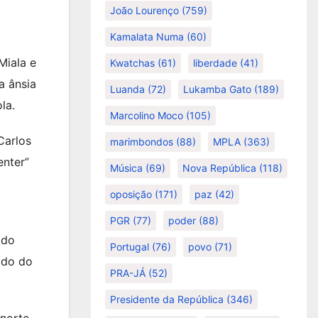
João Lourenço
(759)
Kamalata Numa
(60)
Miala e
Kwatchas
(61)
liberdade
(41)
a ânsia
Luanda
(72)
Lukamba Gato
(189)
la.
Marcolino Moco
(105)
Carlos
marimbondos
(88)
MPLA
(363)
enter”
Música
(69)
Nova República
(118)
oposição
(171)
paz
(42)
PGR
(77)
poder
(88)
 do
Portugal
(76)
povo
(71)
ido do
PRA-JÁ
(52)
Presidente da República
(346)
snorte