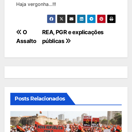
Haja vergonha…!!!
Navegação
O
REA, PGR e explicações
Assalto
públicas
de
artigos
Posts Relacionados