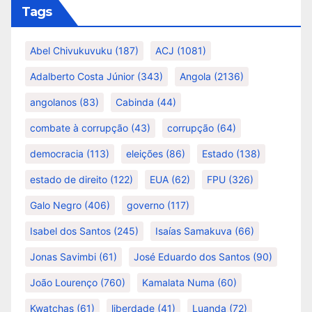
Tags
Abel Chivukuvuku
(187)
ACJ
(1081)
Adalberto Costa Júnior
(343)
Angola
(2136)
angolanos
(83)
Cabinda
(44)
combate à corrupção
(43)
corrupção
(64)
democracia
(113)
eleições
(86)
Estado
(138)
estado de direito
(122)
EUA
(62)
FPU
(326)
Galo Negro
(406)
governo
(117)
Isabel dos Santos
(245)
Isaías Samakuva
(66)
Jonas Savimbi
(61)
José Eduardo dos Santos
(90)
João Lourenço
(760)
Kamalata Numa
(60)
Kwatchas
(61)
liberdade
(41)
Luanda
(72)