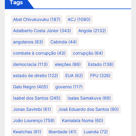
Tags
Abel Chivukuvuku
(187)
ACJ
(1080)
Adalberto Costa Júnior
(343)
Angola
(2132)
angolanos
(83)
Cabinda
(44)
combate à corrupção
(43)
corrupção
(64)
democracia
(113)
eleições
(86)
Estado
(138)
estado de direito
(122)
EUA
(62)
FPU
(326)
Galo Negro
(405)
governo
(117)
Isabel dos Santos
(245)
Isaías Samakuva
(66)
Jonas Savimbi
(61)
José Eduardo dos Santos
(90)
João Lourenço
(758)
Kamalata Numa
(60)
Kwatchas
(61)
liberdade
(41)
Luanda
(72)