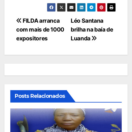
Navegação
FILDA arranca
Léo Santana
com mais de 1000
brilha na baía de
de
expositores
Luanda
artigos
Posts Relacionados