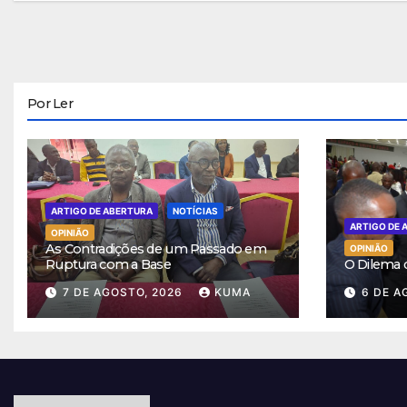
Por Ler
ARTIGO DE ABERTURA
NOTÍCIAS
ARTIGO DE 
OPINIÃO
As Contradições de um Passado em
OPINIÃO
Ruptura com a Base
O Dilema
7 DE AGOSTO, 2026
KUMA
6 DE A