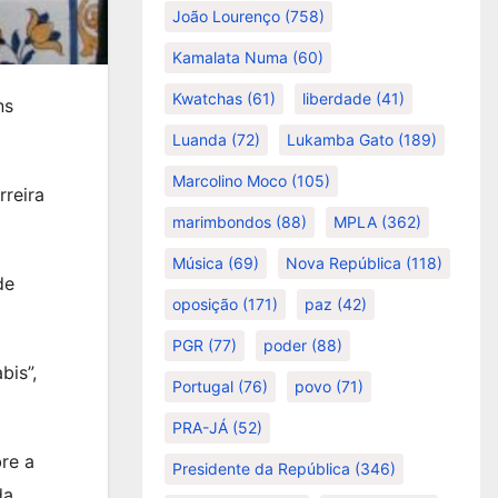
João Lourenço
(758)
Kamalata Numa
(60)
Kwatchas
(61)
liberdade
(41)
ns
Luanda
(72)
Lukamba Gato
(189)
Marcolino Moco
(105)
rreira
marimbondos
(88)
MPLA
(362)
Música
(69)
Nova República
(118)
de
oposição
(171)
paz
(42)
PGR
(77)
poder
(88)
bis”,
Portugal
(76)
povo
(71)
PRA-JÁ
(52)
re a
Presidente da República
(346)
da