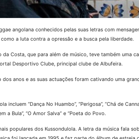
ggae angolana conhecidos pelas suas letras com mensage
 como a luta contra a opressão e a busca pela liberdade.
lo da Costa, que para além de músico, teve também uma ca
ortal Desportivo Clube, principal clube de Albufeira.
o dos anos e as suas actuações foram cativando uma gran
la incluem “Dança No Huambo”, “Perigosa”, “Chá de Canna
zem a Bula”, “O Amor Salva” e “Poeta do Povo.
s populares dos Kussondulola. A letra da música fala sob
sica foi lançada em 1995 e faz parte do álbum de estreia 