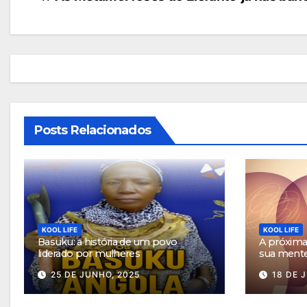
de
artigos
Posts Relacionados
KOOL LIFE
KOOL LIFE
Basuku: a história de um povo
A próxima 
liderado por mulheres
sua ment
25 DE JUNHO, 2025
18 DE 