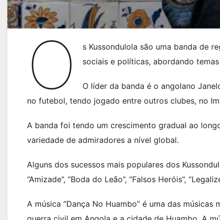
O
s Kussondulola são uma banda de re
sociais e políticas, abordando temas
O líder da banda é o angolano Jane
no futebol, tendo jogado entre outros clubes, no Im
A banda foi tendo um crescimento gradual ao long
variedade de admiradores a nível global.
Alguns dos sucessos mais populares dos Kussondulo
“Amizade”, “Boda do Leão”, “Falsos Heróis”, “Legali
A música “Dança No Huambo” é uma das músicas mai
guerra civil em Angola e a cidade de Huambo. A mú