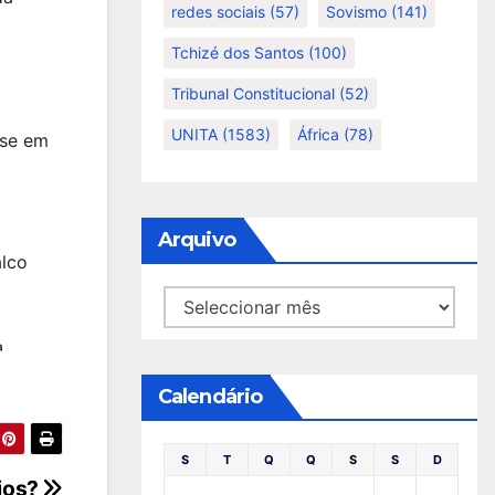
redes sociais
(57)
Sovismo
(141)
Tchizé dos Santos
(100)
Tribunal Constitucional
(52)
UNITA
(1583)
África
(78)
-se em
Arquivo
alco
Arquivo
ª
Calendário
S
T
Q
Q
S
S
D
cios?