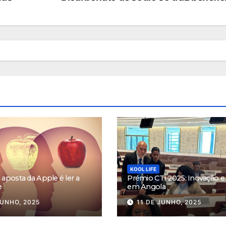
KOOL LIFE
aposta da Apple é ler a
Prémio CTI 2025: Inovação e 
e
em Angola
JUNHO, 2025
11 DE JUNHO, 2025