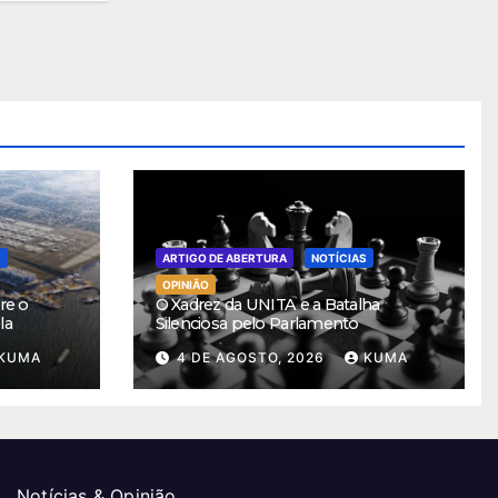
S
ARTIGO DE ABERTURA
NOTÍCIAS
OPINIÃO
re o
O Xadrez da UNITA e a Batalha
la
Silenciosa pelo Parlamento
KUMA
4 DE AGOSTO, 2026
KUMA
Notícias & Opinião