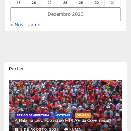
25
26
27
28
29
30
31
Dezembro 2023
« Nov
Jan »
Por Ler
ARTIGO DE ABERTURA
NOTÍCIAS
OPINIÃO
A Batalha pelo Futuro do MPLA e da Governação
8 DE AGOSTO, 2026
KUMA