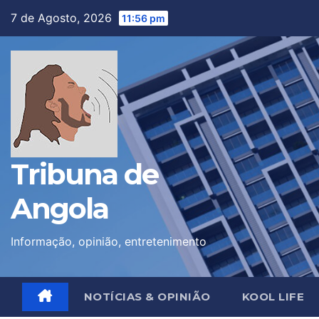
Skip
7 de Agosto, 2026
11:56 pm
to
content
Tribuna de
Angola
Informação, opinião, entretenimento
NOTÍCIAS & OPINIÃO
KOOL LIFE