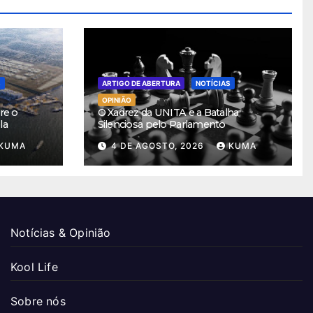
S
ARTIGO DE ABERTURA
NOTÍCIAS
OPINIÃO
re o
O Xadrez da UNITA e a Batalha
la
Silenciosa pelo Parlamento
KUMA
4 DE AGOSTO, 2026
KUMA
Notícias & Opinião
Kool Life
Sobre nós