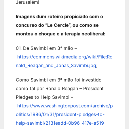
Jerusalém!
Imagens dum roteiro propiciado com o
concurso do “Le Cercle”, ou como se
montou o choque e a terapia neoliberal:
01. De Savimbi em 3ª mão –
https://commons.wikimedia.org/wiki/File:Ro
nald_Reagan_and_Jonas_Savimbi.jpg
;
Como Savimbi em 3ª mão foi investido
como tal por Ronald Reagan – President
Pledges to Help Savimbi –
https://www.washingtonpost.com/archive/p
olitics/1986/01/31/president-pledges-to-
help-savimbi/2131eadd-0b96-417e-a519-