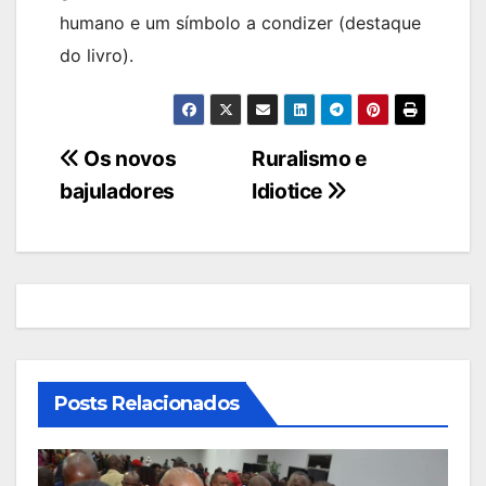
humano e um símbolo a condizer (destaque
do livro).
Navegação
Os novos
Ruralismo e
bajuladores
Idiotice
de
artigos
Posts Relacionados