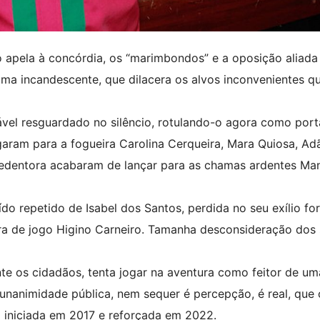
apela à concórdia, os “marimbondos” e a oposição aliada
ma incandescente, que dilacera os alvos inconvenientes q
vel resguardado no silêncio, rotulando-o agora como por
garam para a fogueira Carolina Cerqueira, Mara Quiosa, Ad
edentora acabaram de lançar para as chamas ardentes Ma
ído repetido de Isabel dos Santos, perdida no seu exílio fo
ra de jogo Higino Carneiro. Tamanha desconsideração dos
te os cidadãos, tenta jogar na aventura como feitor de um
nanimidade pública, nem sequer é percepção, é real, que
 iniciada em 2017 e reforçada em 2022.