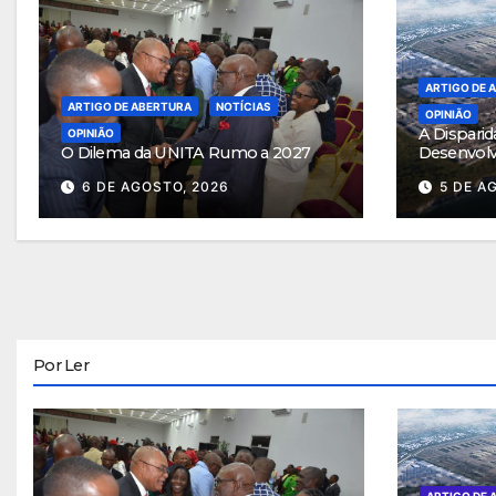
ARTIGO DE 
ARTIGO DE ABERTURA
NOTÍCIAS
OPINIÃO
A Disparid
OPINIÃO
O Dilema da UNITA Rumo a 2027
Desenvol
6 DE AGOSTO, 2026
5 DE A
Por Ler