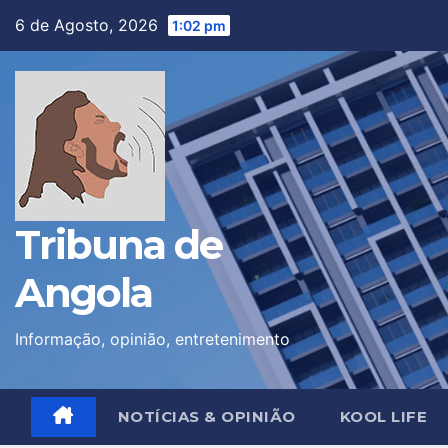
Skip
6 de Agosto, 2026
1:02 pm
to
content
Tribuna de
Angola
Informação, opinião, entretenimento
NOTÍCIAS & OPINIÃO
KOOL LIFE