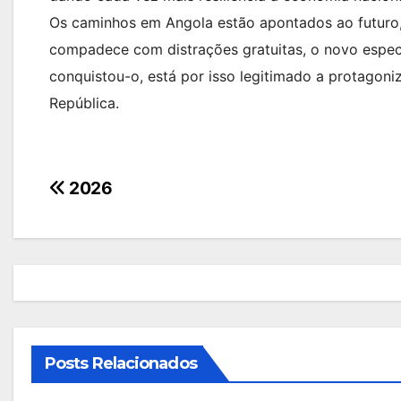
Os caminhos em Angola estão apontados ao futuro
compadece com distrações gratuitas, o novo espec
conquistou-o, está por isso legitimado a protago
República.
Navegação
2026
de
artigos
Posts Relacionados