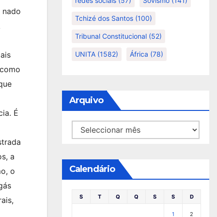
redes sociais
(57)
Sovismo
(141)
m nado
Tchizé dos Santos
(100)
A
Tribunal Constitucional
(52)
UNITA
(1582)
África
(78)
ais
e como
 que
Arquivo
ia. É
Arquivo
strada
s, a
Calendário
mo, o
gás
S
T
Q
Q
S
S
D
ais,
1
2