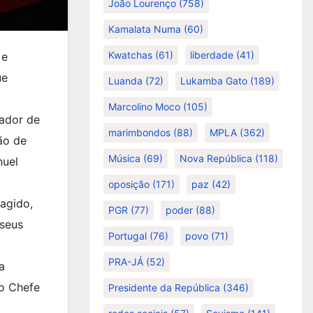
João Lourenço
(758)
Kamalata Numa
(60)
Kwatchas
(61)
liberdade
(41)
 e
ue
Luanda
(72)
Lukamba Gato
(189)
Marcolino Moco
(105)
tador de
marimbondos
(88)
MPLA
(362)
ão de
Música
(69)
Nova República
(118)
nuel
oposição
(171)
paz
(42)
ragido,
PGR
(77)
poder
(88)
 seus
Portugal
(76)
povo
(71)
PRA-JÁ
(52)
a
 o Chefe
Presidente da República
(346)