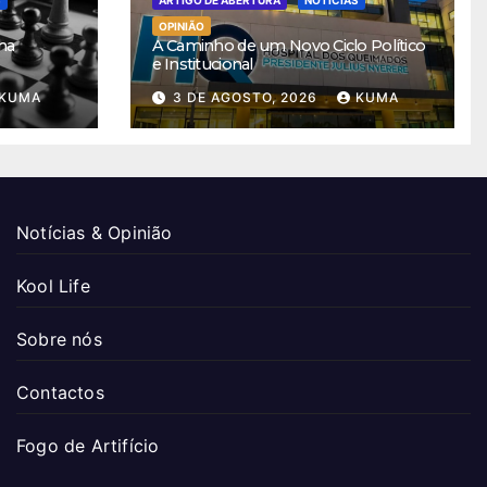
S
ARTIGO DE ABERTURA
NOTÍCIAS
OPINIÃO
ha
A Caminho de um Novo Ciclo Político
e Institucional
KUMA
3 DE AGOSTO, 2026
KUMA
Notícias & Opinião
Kool Life
Sobre nós
Contactos
Fogo de Artifício