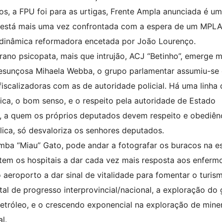
os, a FPU foi para as urtigas, Frente Ampla anunciada é u
a está mais uma vez confrontada com a espera de um MPL
à dinâmica reformadora encetada por João Lourenço.
ano psicopata, mais que intrujão, ACJ “Betinho”, emerge m
presunçosa Mihaela Webba, o grupo parlamentar assumiu-s
fiscalizadoras com as de autoridade policial. Há uma linha
tica, o bom senso, e o respeito pela autoridade de Estado
e, a quem os próprios deputados devem respeito e obediênc
lica, só desvaloriza os senhores deputados.
mba “Miau” Gato, pode andar a fotografar os buracos na e
em os hospitais a dar cada vez mais resposta aos enfermo
o aeroporto a dar sinal de vitalidade para fomentar o turis
l de progresso interprovincial/nacional, a exploração do 
etróleo, e o crescendo exponencial na exploração de miner
l.