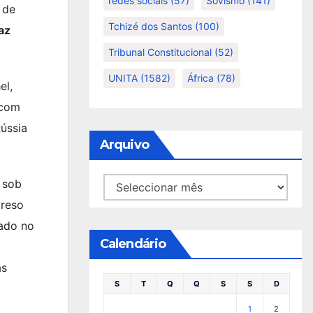
redes sociais
(57)
Sovismo
(141)
 de
Tchizé dos Santos
(100)
az
Tribunal Constitucional
(52)
UNITA
(1582)
África
(78)
el,
 com
Rússia
Arquivo
Arquivo
 sob
preso
tado no
Calendário
as
S
T
Q
Q
S
S
D
1
2