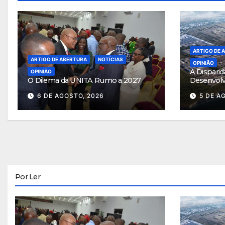
ARTIGO DE 
ARTIGO DE ABERTURA
NOTÍCIAS
OPINIÃO
A Disparid
OPINIÃO
O Dilema da UNITA Rumo a 2027
Desenvol
6 DE AGOSTO, 2026
5 DE A
Por Ler