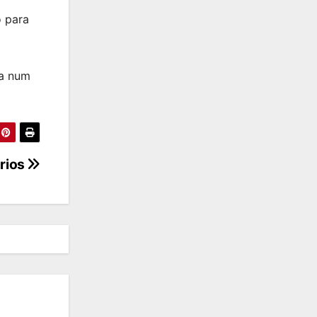
o para
ia num
rios