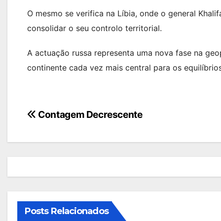
O mesmo se verifica na Líbia, onde o general Khalifa
consolidar o seu controlo territorial.
A actuação russa representa uma nova fase na geopo
continente cada vez mais central para os equilíbrio
Navegação
Contagem Decrescente
de
artigos
Posts Relacionados