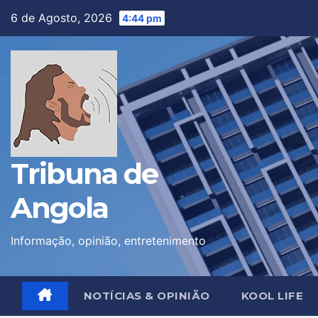
Skip
6 de Agosto, 2026
4:44 pm
to
content
Tribuna de
Angola
Informação, opinião, entretenimento
NOTÍCIAS & OPINIÃO
KOOL LIFE