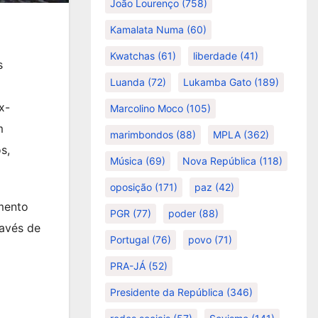
João Lourenço
(758)
Kamalata Numa
(60)
Kwatchas
(61)
liberdade
(41)
s
Luanda
(72)
Lukamba Gato
(189)
x-
Marcolino Moco
(105)
m
marimbondos
(88)
MPLA
(362)
s,
Música
(69)
Nova República
(118)
oposição
(171)
paz
(42)
imento
PGR
(77)
poder
(88)
ravés de
Portugal
(76)
povo
(71)
PRA-JÁ
(52)
Presidente da República
(346)