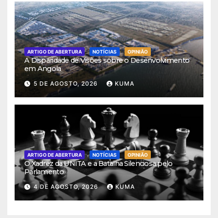
ARTIGO DE ABERTURA
NOTÍCIAS
OPINIÃO
A Disparidade de Visões sobre o Desenvolvimento
em Angola
5 DE AGOSTO, 2026
KUMA
ARTIGO DE ABERTURA
NOTÍCIAS
OPINIÃO
O Xadrez da UNITA e a Batalha Silenciosa pelo
Parlamento
4 DE AGOSTO, 2026
KUMA