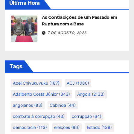
Última Hora
As Contradições de um Passado em
Ruptura com a Base
7 DE AGOSTO, 2026
Tags
Abel Chivukuvuku
(187)
ACJ
(1080)
Adalberto Costa Júnior
(343)
Angola
(2133)
angolanos
(83)
Cabinda
(44)
combate à corrupção
(43)
corrupção
(64)
democracia
(113)
eleições
(86)
Estado
(138)