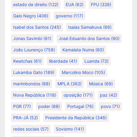
estado de direito
(122)
EUA
(62)
FPU
(326)
Galo Negro
(406)
governo
(117)
Isabel dos Santos
(245)
Isaías Samakuva
(66)
Jonas Savimbi
(61)
José Eduardo dos Santos
(90)
João Lourenço
(758)
Kamalata Numa
(60)
Kwatchas
(61)
liberdade
(41)
Luanda
(72)
Lukamba Gato
(189)
Marcolino Moco
(105)
marimbondos
(88)
MPLA
(362)
Música
(69)
Nova República
(118)
oposição
(171)
paz
(42)
PGR
(77)
poder
(88)
Portugal
(76)
povo
(71)
PRA-JÁ
(52)
Presidente da República
(346)
redes sociais
(57)
Sovismo
(141)