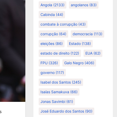
Angola
(2133)
angolanos
(83)
Cabinda
(44)
combate à corrupção
(43)
corrupção
(64)
democracia
(113)
eleições
(86)
Estado
(138)
estado de direito
(122)
EUA
(62)
FPU
(326)
Galo Negro
(406)
governo
(117)
Isabel dos Santos
(245)
Isaías Samakuva
(66)
Jonas Savimbi
(61)
s
José Eduardo dos Santos
(90)