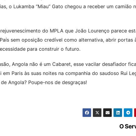
mias, o Lukamba “Miau” Gato chegou a receber um camião 
 rejuvenescimento do MPLA que João Lourenço parece est
aís sem oposição credível como alternativa, abrir portas 
cessidade para construir o futuro.
usão, Angola não é um Cabaret, esse vacilar desafiador fic
ti em Paris às suas noites na companhia do saudoso Rui Le
e de Angola? Poupe-nos de desgraças!
O Ser