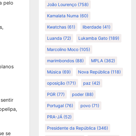
a pelo
João Lourenço
(758)
Kamalata Numa
(60)
s,
Kwatchas
(61)
liberdade
(41)
Luanda
(72)
Lukamba Gato
(189)
Marcolino Moco
(105)
marimbondos
(88)
MPLA
(362)
olanos
Música
(69)
Nova República
(118)
oposição
(171)
paz
(42)
PGR
(77)
poder
(88)
sentir
Portugal
(76)
povo
(71)
opelipa,
PRA-JÁ
(52)
Presidente da República
(346)
ue se