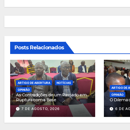
de
artigos
Posts Relacionados
ARTIGO DE ABERTURA
NOTÍCIAS
ARTIGO DE 
OPINIÃO
As Contradições de um Passado em
OPINIÃO
Ruptura com a Base
O Dilema 
7 DE AGOSTO, 2026
6 DE A