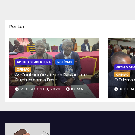
Por Ler
ARTIGO DE ABERTURA
NOTÍCIAS
ARTIGO DE 
OPINIÃO
As Contradições de um Passado em
OPINIÃO
Ruptura com a Base
O Dilema
7 DE AGOSTO, 2026
KUMA
6 DE A