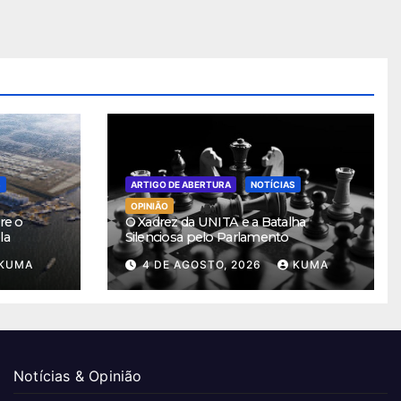
S
ARTIGO DE ABERTURA
NOTÍCIAS
OPINIÃO
re o
O Xadrez da UNITA e a Batalha
la
Silenciosa pelo Parlamento
KUMA
4 DE AGOSTO, 2026
KUMA
Notícias & Opinião