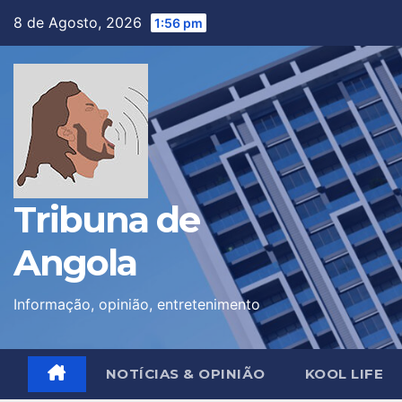
Skip
8 de Agosto, 2026
1:56 pm
to
content
Tribuna de
Angola
Informação, opinião, entretenimento
NOTÍCIAS & OPINIÃO
KOOL LIFE