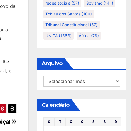
redes sociais
(57)
Sovismo
(141)
novo da
Tchizé dos Santos
(100)
Tribunal Constitucional
(52)
ar a
UNITA
(1583)
África
(78)
à
a-lhe
Arquivo
got, e
Arquivo
Calendário
viçal
S
T
Q
Q
S
S
D