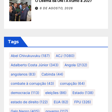
O Dilema da UNITA Rumo a 2027
6 DE AGOSTO, 2026
Tags
Abel Chivukuvuku
(187)
ACJ
(1080)
Adalberto Costa Júnior
(343)
Angola
(2132)
angolanos
(83)
Cabinda
(44)
combate à corrupção
(43)
corrupção
(64)
democracia
(113)
eleições
(86)
Estado
(138)
estado de direito
(122)
EUA
(62)
FPU
(326)
Galo Negro
(405)
governo
(117)