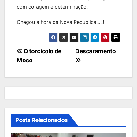
com coragem e determinação.
Chegou a hora da Nova República…!!!
Navegação
O torcicolo de
Descaramento
Moco
de
artigos
Posts Relacionados