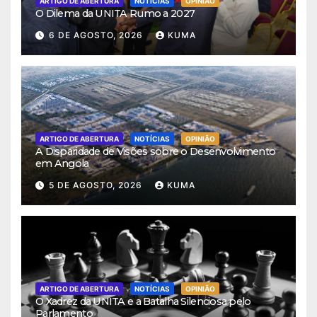
ARTIGO DE ABERTURA
NOTÍCIAS
OPINIÃO
O Dilema da UNITA Rumo a 2027
6 DE AGOSTO, 2026
KUMA
ARTIGO DE ABERTURA
NOTÍCIAS
OPINIÃO
A Disparidade de Visões sobre o Desenvolvimento
em Angola
5 DE AGOSTO, 2026
KUMA
ARTIGO DE ABERTURA
NOTÍCIAS
OPINIÃO
O Xadrez da UNITA e a Batalha Silenciosa pelo
Parlamento