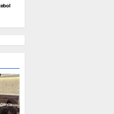
tebol
Ciência