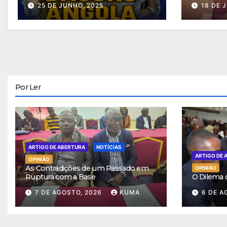
25 DE JUNHO, 2025
18 DE 
Por Ler
ARTIGO DE ABERTURA
NOTÍCIAS
ARTIGO DE 
OPINIÃO
As Contradições de um Passado em
OPINIÃO
Ruptura com a Base
O Dilema
7 DE AGOSTO, 2026
KUMA
6 DE A