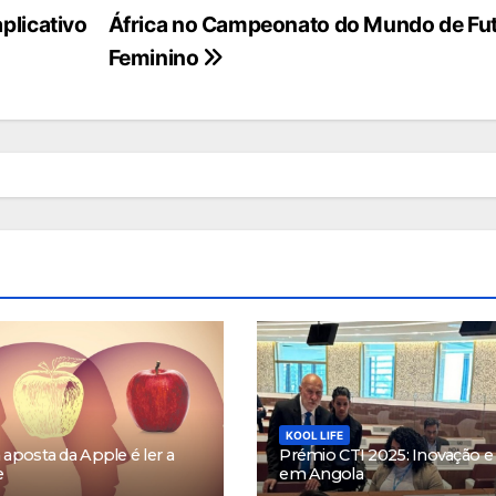
plicativo
África no Campeonato do Mundo de Fu
Feminino
KOOL LIFE
aposta da Apple é ler a
Prémio CTI 2025: Inovação e 
e
em Angola