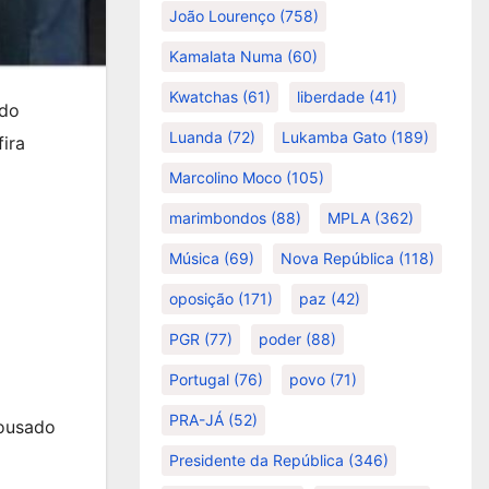
João Lourenço
(758)
Kamalata Numa
(60)
Kwatchas
(61)
liberdade
(41)
ndo
Luanda
(72)
Lukamba Gato
(189)
ira
Marcolino Moco
(105)
marimbondos
(88)
MPLA
(362)
Música
(69)
Nova República
(118)
o
oposição
(171)
paz
(42)
PGR
(77)
poder
(88)
Portugal
(76)
povo
(71)
PRA-JÁ
(52)
 ousado
Presidente da República
(346)