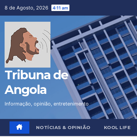
Skip
8 de Agosto, 2026
4:11 am
to
content
Tribuna de
Angola
Informação, opinião, entretenimento
NOTÍCIAS & OPINIÃO
KOOL LIFE