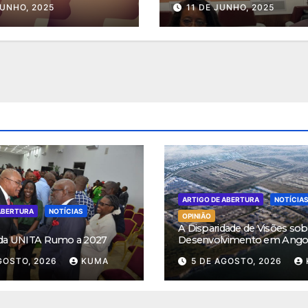
JUNHO, 2025
11 DE JUNHO, 2025
ARTIGO DE ABERTURA
NOTÍCIA
ABERTURA
NOTÍCIAS
OPINIÃO
A Disparidade de Visões sob
 da UNITA Rumo a 2027
Desenvolvimento em Ango
GOSTO, 2026
KUMA
5 DE AGOSTO, 2026