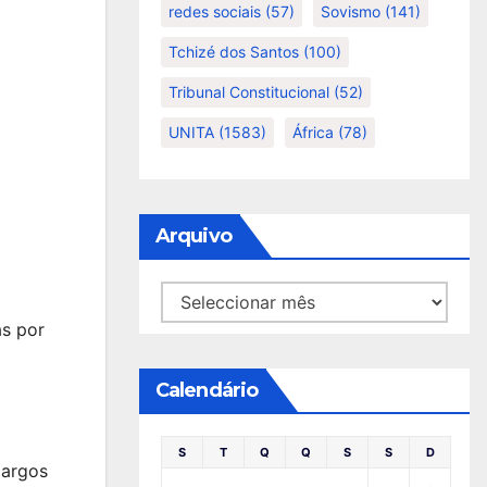
redes sociais
(57)
Sovismo
(141)
Tchizé dos Santos
(100)
Tribunal Constitucional
(52)
UNITA
(1583)
África
(78)
Arquivo
Arquivo
as por
Calendário
S
T
Q
Q
S
S
D
largos