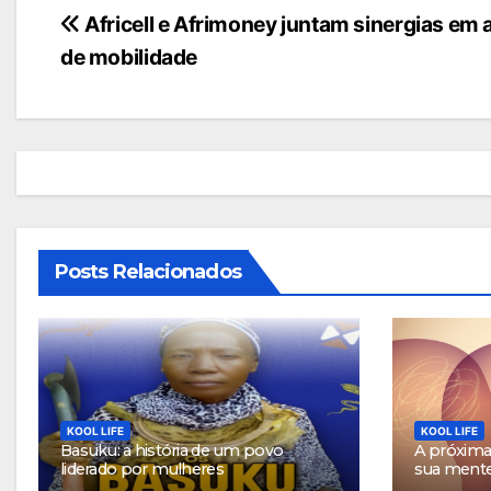
Navegação
Africell e Afrimoney juntam sinergias em a
de mobilidade
de
artigos
Posts Relacionados
KOOL LIFE
KOOL LIFE
Basuku: a história de um povo
A próxima 
liderado por mulheres
sua ment