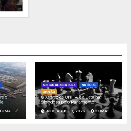
S
ARTIGO DE ABERTURA
NOTÍCIAS
OPINIÃO
re o
O Xadrez da UNITA e a Batalha
la
Silenciosa pelo Parlamento
KUMA
4 DE AGOSTO, 2026
KUMA