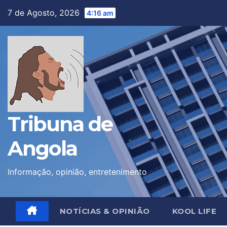
Skip
7 de Agosto, 2026
4:16 am
to
content
Tribuna de
Angola
Informação, opinião, entretenimento
NOTÍCIAS & OPINIÃO
KOOL LIFE