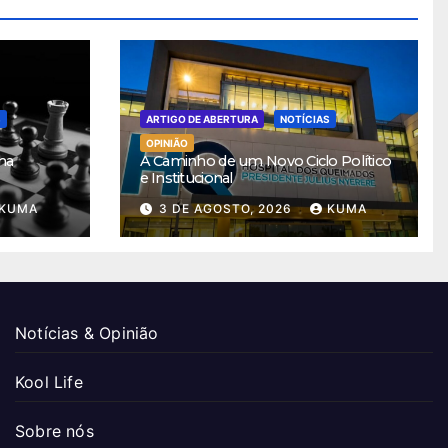
S
ARTIGO DE ABERTURA
NOTÍCIAS
OPINIÃO
ha
A Caminho de um Novo Ciclo Político
e Institucional
KUMA
3 DE AGOSTO, 2026
KUMA
Notícias & Opinião
Kool Life
Sobre nós