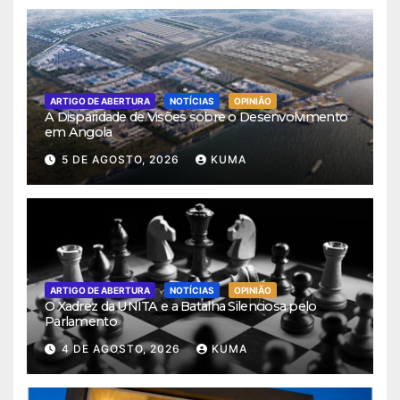
ARTIGO DE ABERTURA
NOTÍCIAS
OPINIÃO
A Disparidade de Visões sobre o Desenvolvimento
em Angola
5 DE AGOSTO, 2026
KUMA
ARTIGO DE ABERTURA
NOTÍCIAS
OPINIÃO
O Xadrez da UNITA e a Batalha Silenciosa pelo
Parlamento
4 DE AGOSTO, 2026
KUMA