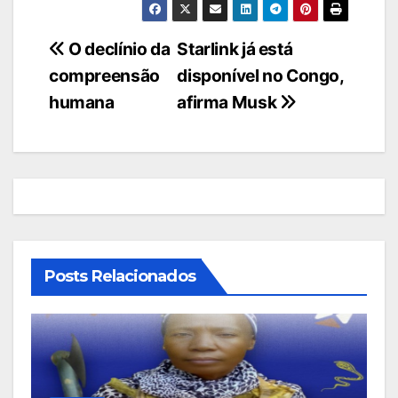
Navegação
O declínio da
Starlink já está
compreensão
disponível no Congo,
de
humana
afirma Musk
artigos
Posts Relacionados