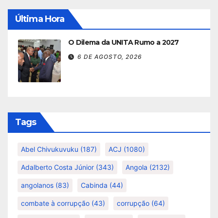
Última Hora
O Dilema da UNITA Rumo a 2027
6 DE AGOSTO, 2026
Tags
Abel Chivukuvuku
(187)
ACJ
(1080)
Adalberto Costa Júnior
(343)
Angola
(2132)
angolanos
(83)
Cabinda
(44)
combate à corrupção
(43)
corrupção
(64)