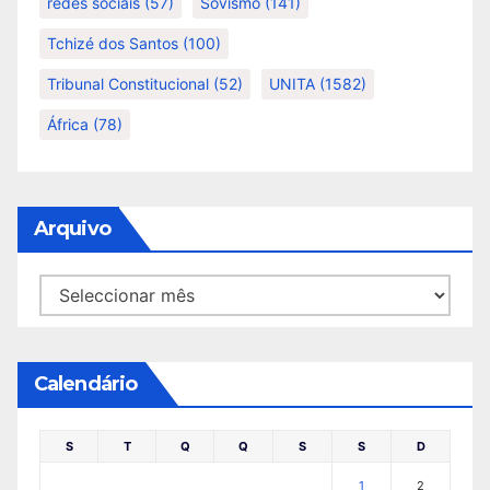
redes sociais
(57)
Sovismo
(141)
Tchizé dos Santos
(100)
Tribunal Constitucional
(52)
UNITA
(1582)
África
(78)
Arquivo
Arquivo
Calendário
S
T
Q
Q
S
S
D
1
2