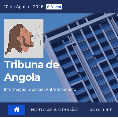
Skip
10 de Agosto, 2026
6:51 am
to
content
Tribuna de
Angola
Informação, opinião, entretenimento
NOTÍCIAS & OPINIÃO
KOOL LIFE