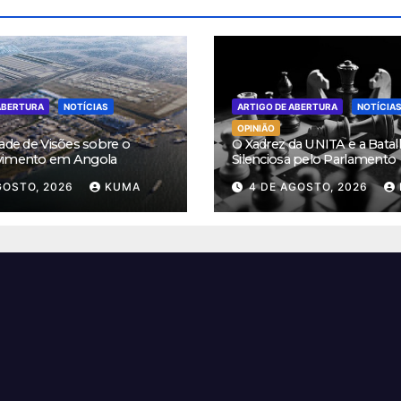
ABERTURA
NOTÍCIAS
ARTIGO DE ABERTURA
NOTÍCIA
OPINIÃO
ade de Visões sobre o
O Xadrez da UNITA e a Batal
vimento em Angola
Silenciosa pelo Parlamento
GOSTO, 2026
KUMA
4 DE AGOSTO, 2026