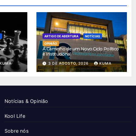
S
ARTIGO DE ABERTURA
NOTÍCIAS
OPINIÃO
ha
A Caminho de um Novo Ciclo Político
e Institucional
KUMA
3 DE AGOSTO, 2026
KUMA
Notícias & Opinião
Kool Life
Sobre nós