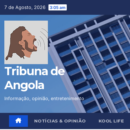
Skip
7 de Agosto, 2026
3:05 am
to
content
Tribuna de
Angola
Informação, opinião, entretenimento
NOTÍCIAS & OPINIÃO
KOOL LIFE