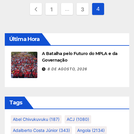
Paginação
…
4
1
3
dos
conteúdos
Última Hora
A Batalha pelo Futuro do MPLA e da
Governação
8 DE AGOSTO, 2026
Tags
Abel Chivukuvuku
(187)
ACJ
(1080)
Adalberto Costa Júnior
(343)
Angola
(2134)