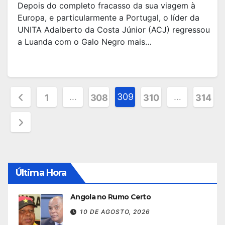
Depois do completo fracasso da sua viagem à
Europa, e particularmente a Portugal, o líder da
UNITA Adalberto da Costa Júnior (ACJ) regressou
a Luanda com o Galo Negro mais…
Paginação
…
309
…
1
308
310
314
dos
conteúdos
Última Hora
Angola no Rumo Certo
10 DE AGOSTO, 2026