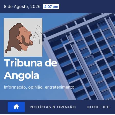
Skip
8 de Agosto, 2026
4:07 pm
to
content
Tribuna de
Angola
Informação, opinião, entretenimento
NOTÍCIAS & OPINIÃO
KOOL LIFE