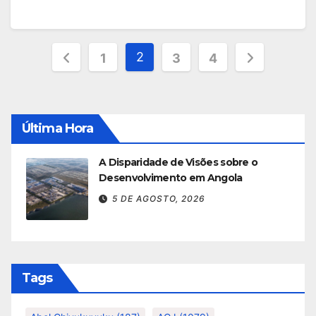
Paginação
2
1
3
4
dos
conteúdos
Última Hora
A Disparidade de Visões sobre o
Desenvolvimento em Angola
5 DE AGOSTO, 2026
Tags