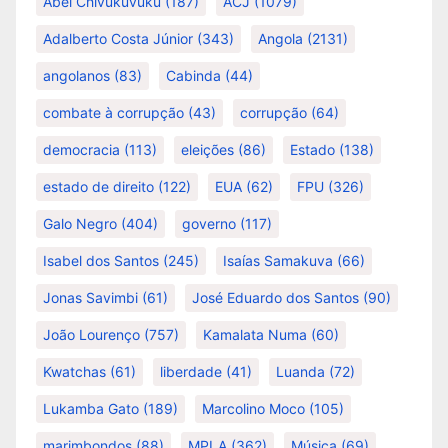
Abel Chivukuvuku
(187)
ACJ
(1079)
Adalberto Costa Júnior
(343)
Angola
(2131)
angolanos
(83)
Cabinda
(44)
combate à corrupção
(43)
corrupção
(64)
democracia
(113)
eleições
(86)
Estado
(138)
estado de direito
(122)
EUA
(62)
FPU
(326)
Galo Negro
(404)
governo
(117)
Isabel dos Santos
(245)
Isaías Samakuva
(66)
Jonas Savimbi
(61)
José Eduardo dos Santos
(90)
João Lourenço
(757)
Kamalata Numa
(60)
Kwatchas
(61)
liberdade
(41)
Luanda
(72)
Lukamba Gato
(189)
Marcolino Moco
(105)
marimbondos
(88)
MPLA
(362)
Música
(69)