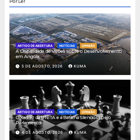
Por Ler
ARTIGO DE ABERTURA
NOTÍCIAS
OPINIÃO
A Disparidade de Visões sobre o Desenvolvimento
em Angola
5 DE AGOSTO, 2026
KUMA
ARTIGO DE ABERTURA
NOTÍCIAS
OPINIÃO
O Xadrez da UNITA e a Batalha Silenciosa pelo
Parlamento
4 DE AGOSTO, 2026
KUMA