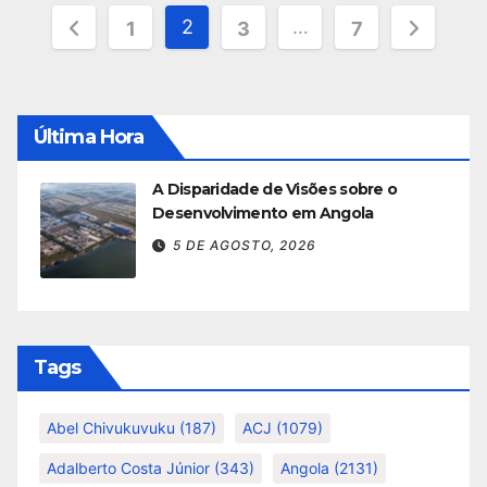
Paginação
2
…
1
3
7
dos
conteúdos
Última Hora
A Disparidade de Visões sobre o
Desenvolvimento em Angola
5 DE AGOSTO, 2026
Tags
Abel Chivukuvuku
(187)
ACJ
(1079)
Adalberto Costa Júnior
(343)
Angola
(2131)